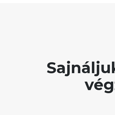
Sajnálj
vég