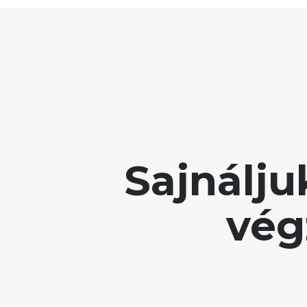
Sajnálj
vég